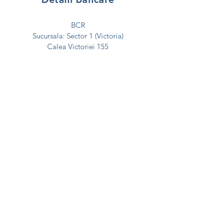
BCR
Sucursala: Sector 1 (Victoria)
Calea Victoriei 155
Sector 1, Bucuresti
SWIFT: RNCB RO BU
IBAN RON:
RO74 RNCB
0072 0497 0922 0001
IBAN EURO:
RO63 RNCB
0072 0497 0922 0005
CUI:
4715032
Nr inreg. RNAF: 3772/A/1990